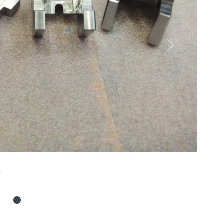
Next
n