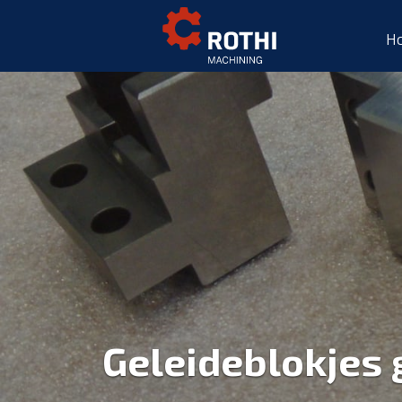
H
Geleideblokjes